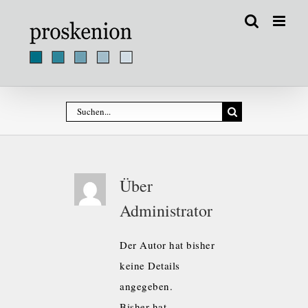
Zum
Inhalt
springen
Suche
nach:
Über
Administrator
Der Autor hat bisher
keine Details
angegeben.
Bisher hat