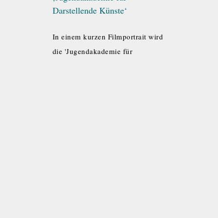
Darstellende Künste‘
In einem kurzen Filmportrait wird
die 'Jugendakademie für
Darstellende Künste' der
proskenion Stiftung vorgestellt.
Imagefilm
18. März 2013
Weiterlesen
Forum Künstlerische Bildung –
Positionspapiere